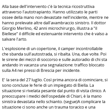
Alla base dell'intervento c'è la tecnica ricostruttiva
attraverso l'autotrapianto. Hanno utilizzato le parti
ossee della mano non devastate nell'incidente, mentre ne
hanno prelevate altre dall'avambraccio sinistro. Il dottor
Giorgio Merlino, 42 anni microchirurgo, illustra a "il
Biellese" il difficile ed estenuante intervento che è valso a
salvare l'arto.
L'esplosione di un copertone, il camper incontrollabile
che sbanda sull'autostrada, si ribalta. Una, due volte. Poi
le sirene dei mezzi di soccorso e sulle autoradio di chi sta
andando in vacanza una segnalazione: traffico bloccato
sulla A4 nei pressi di Brescia per incidente.
E' la sera del 27 luglio. Così prima ancora di cominciare, si
sono concluse le ferie di un impiegato di Biella. La
situazione si rivelata pesante dal punto di vista clinico. A
preoccupare i medici dell'ospedale di Chiari, è la mano
sinistra devastata nello schianto. (segue)A complicare la
situazione ci sono anche un trauma toracico e una