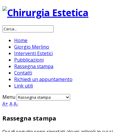
Home
Giorgio Merlino
Interventi Estetici
Pubblicazioni
Rassegna stampa
Contatti
Richiedi un appuntamento
Link utili
Menu
A+
A
A-
Rassegna stampa
Qui di seguito sono riportati alcuni articoli in cui si