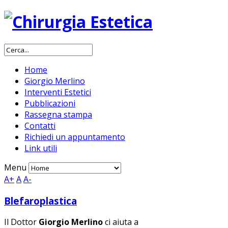
Home
Giorgio Merlino
Interventi Estetici
Pubblicazioni
Rassegna stampa
Contatti
Richiedi un appuntamento
Link utili
Menu
A+
A
A-
Blefaroplastica
Il Dottor
Giorgio Merlino
ci aiuta a