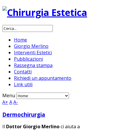
Home
Giorgio Merlino
Interventi Estetici
Pubblicazioni
Rassegna stampa
Contatti
Richiedi un appuntamento
Link utili
Menu
A+
A
A-
Dermochirurgia
Il
Dottor Giorgio Merlino
ci aiuta a